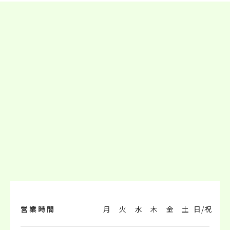
営業時間
月
火
水
木
金
土
日/祝