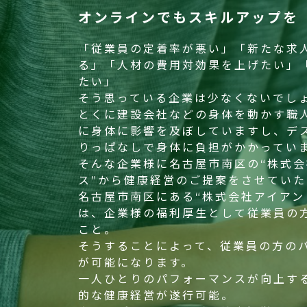
オンラインでもスキルアップを
「従業員の定着率が悪い」「新たな求
る」「人材の費用対効果を上げたい」
たい」
そう思っている企業は少なくないでし
とくに建設会社などの身体を動かす職
に身体に影響を及ぼしていますし、デ
りっぱなしで身体に負担がかかってい
そんな企業様に名古屋市南区の“株式
ス”から健康経営のご提案をさせてい
名古屋市南区にある“株式会社アイアン
は、企業様の福利厚生として従業員の
こと。
そうすることによって、従業員の方の
が可能になります。
一人ひとりのパフォーマンスが向上す
的な健康経営が遂行可能。