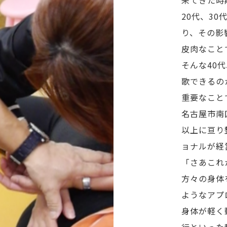
20代、3
り、その影
皮肉なこと
そんな40
歌できるの
重要なこと
名古屋市南
以上に亘り
ョナルが経
「さあこれ
方々の身体
ようなアプ
身体が軽く
行といった