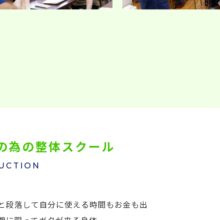
の為の整体スクール
UCTION
と段落して自分に使える時間もお金も出
期に限ってガタが来る身体。