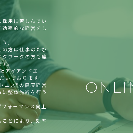
人採用に苦しんでい
「効率的な経営をし
ょう。
人の方は仕事のたび
スクワークの方も座
ます。
会社アイアンドエ
ただいております。
ONLI
ドエス”の健康経営
方に整体施術を行う
パフォーマンス向上
ることにより、効率